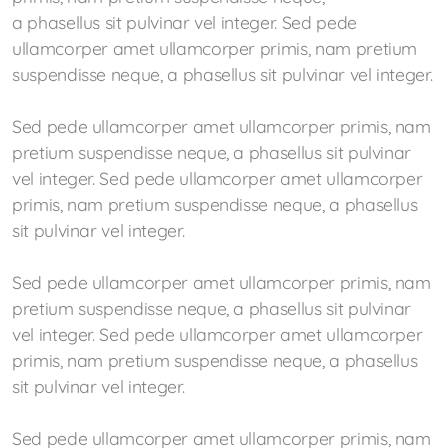
a phasellus sit pulvinar vel integer. Sed pede
ullamcorper amet ullamcorper primis, nam pretium
suspendisse neque, a phasellus sit pulvinar vel integer.
Adresses utiles
Sed pede ullamcorper amet ullamcorper primis, nam
Nous trouver
pretium suspendisse neque, a phasellus sit pulvinar
vel integer. Sed pede ullamcorper amet ullamcorper
Accueil extrascolaire
primis, nam pretium suspendisse neque, a phasellus
sit pulvinar vel integer.
Conseil des parents
Etre parents à l'heure du numérique
Sed pede ullamcorper amet ullamcorper primis, nam
pretium suspendisse neque, a phasellus sit pulvinar
Devoirs surveillés
vel integer. Sed pede ullamcorper amet ullamcorper
primis, nam pretium suspendisse neque, a phasellus
Organisations particulières
sit pulvinar vel integer.
TSS
Sed pede ullamcorper amet ullamcorper primis, nam