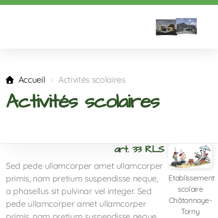
Accueil
Activités scolaires
Activités scolaires
Répartition des classes
art. 33 RLS
Calendrier
Sed pede ullamcorper amet ullamcorper
Horaire des classes
primis, nam pretium suspendisse neque,
Etablissement
scolaire
a phasellus sit pulvinar vel integer. Sed
Horaire des transports
Châtonnaye-
pede ullamcorper amet ullamcorper
Torny
primis, nam pretium suspendisse neque,
Vacances des années suivantes