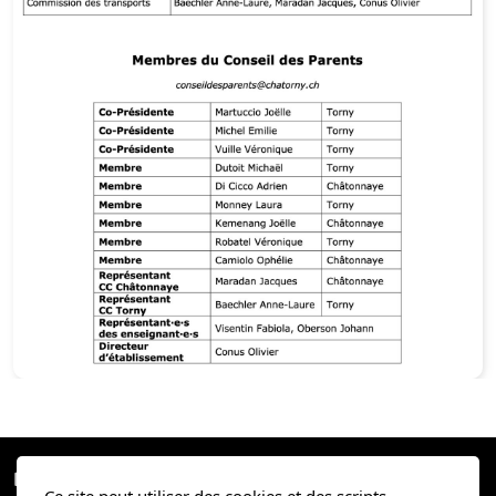
Adresses utiles
Nous trouver
Accueil extrascolaire
Conseil des parents
Etre parents à l'heure du numérique
Devoirs surveillés
Organisations particulières
TSS
Etablissement scolaire Châtonnaye-Torny