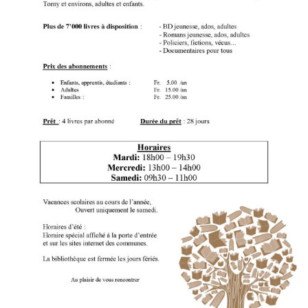
Adresses utiles
Nous trouver
Accueil extrascolaire
Conseil des parents
Etre parents à l'heure du numérique
Devoirs surveillés
Organisations particulières
TSS