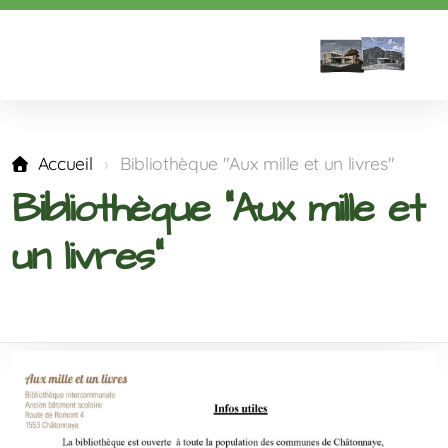
Accueil
Bibliothèque "Aux mille et un livres"
Bibliothèque "Aux mille et
un livres"
Répartition des classes
Calendrier
Horaire des classes
Horaire des transports
Vacances des années suivantes